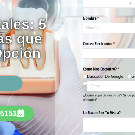
ales: 5
as que
Opción
-5151