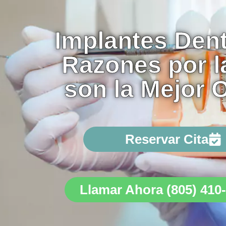
Implantes Dent
Razones por l
son la Mejor 
Reservar Cita
Llamar Ahora (805) 410