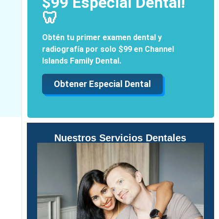
$99 Especial Dental!
🦷
Obtén tu primer examen dental y
radiografía por solo $99 en Channel
Islands Family Dental.
Obtener Especial Dental
Nuestros Servicios Dentales