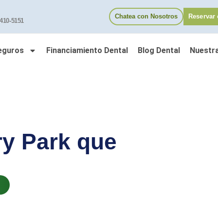
Chatea con Nosotros
Reservar 
 410-5151
eguros
Financiamiento Dental
Blog Dental
Nuestr
ry Park que