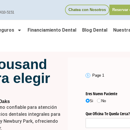
Chatea con Nosotros
Reservar 
 410-5151
eguros
Financiamiento Dental
Blog Dental
Nuestr
housand
a elegir
 Oaks
ino confiable para atención
cios dentales integrales para
 y Newbury Park, ofreciendo
.